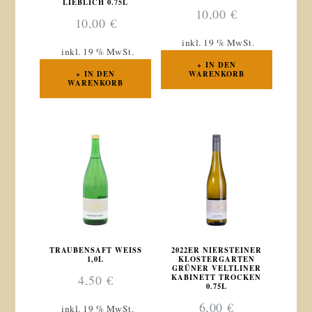
LIEBLICH 0.75L
10,00
€
10,00
€
inkl. 19 % MwSt.
inkl. 19 % MwSt.
IN DEN
IN DEN
WARENKORB
WARENKORB
TRAUBENSAFT WEISS 1
2022ER NIERSTEINER
,0L
KLOSTERGARTEN
GRÜNER VELTLINER
4,50
€
KABINETT TROCKEN
0.75L
6,00
€
inkl. 19 % MwSt.