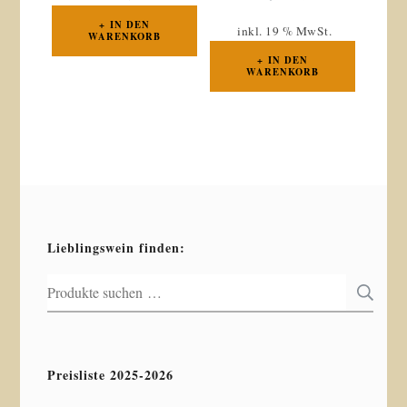
IN DEN
inkl. 19 % MwSt.
WARENKORB
IN DEN
WARENKORB
Lieblingswein finden:
Suchen
S
nach:
Preisliste 2025-2026