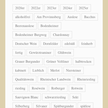
2020er
2022er
2023er
2024er
2025er
alkoholfrei
Am Provinusberg
Auslese
Bacchus
Beerenauslese
Bodenheimer
Bodenheimer Burgweg
Chardonnay
Deutscher Wein
Dornfelder
edelsüß
feinherb
fertig
Gewürztraminer
Glühwein
Grauer Burgunder
Grüner Veltliner
halbtrocken
kabinett
Lieblich
Merlot
Niersteiner
Qualitätswein
Rheinischer Landwein
Rheinriesling
riesling
Roséwein
Rotberger
Rotwein
Sauvignon Blanc
schwarzriesling
Sekt
Silberberg
Silvaner
Spätburgunder
spätlese