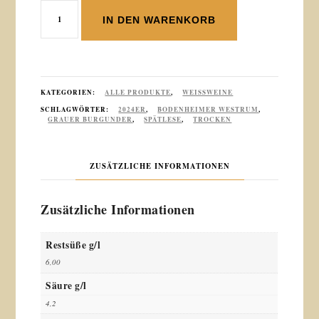
2024er
IN DEN WARENKORB
Bodenheimer
Westrum
Grauer
Burgunder
Spätlese
KATEGORIEN:
ALLE PRODUKTE
,
WEISSWEINE
trocken
SCHLAGWÖRTER:
2024ER
,
BODENHEIMER WESTRUM
,
GRAUER BURGUNDER
,
SPÄTLESE
,
TROCKEN
Menge
ZUSÄTZLICHE INFORMATIONEN
Zusätzliche Informationen
Restsüße g/l
6,00
Säure g/l
4,2