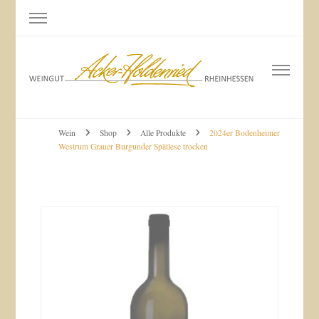
Weingut Acker-Holdenried
Bodenheim RHEINHESSEN
Wein
Shop
Alle Produkte
2024er Bodenheimer
Westrum Grauer Burgunder Spätlese trocken