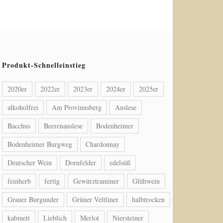
Produkt-Schnelleinstieg
2020er
2022er
2023er
2024er
2025er
alkoholfrei
Am Provinusberg
Auslese
Bacchus
Beerenauslese
Bodenheimer
Bodenheimer Burgweg
Chardonnay
Deutscher Wein
Dornfelder
edelsüß
feinherb
fertig
Gewürztraminer
Glühwein
Grauer Burgunder
Grüner Veltliner
halbtrocken
kabinett
Lieblich
Merlot
Niersteiner