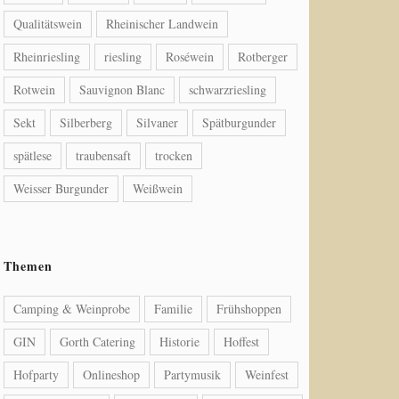
Qualitätswein
Rheinischer Landwein
Rheinriesling
riesling
Roséwein
Rotberger
Rotwein
Sauvignon Blanc
schwarzriesling
Sekt
Silberberg
Silvaner
Spätburgunder
spätlese
traubensaft
trocken
Weisser Burgunder
Weißwein
Themen
Camping & Weinprobe
Familie
Frühshoppen
GIN
Gorth Catering
Historie
Hoffest
Hofparty
Onlineshop
Partymusik
Weinfest