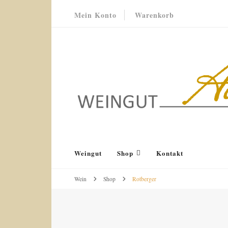
Mein Konto
Warenkorb
Weingut Acker-Holdenried
Bodenheim RHEINHESSEN
Weingut
Shop
Kontakt
Wein
Shop
Rotberger