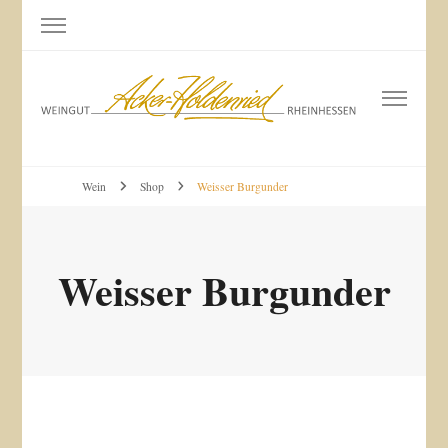
Weingut Acker-Holdenried
Bodenheim RHEINHESSEN
Wein
Shop
Weisser Burgunder
Weisser Burgunder