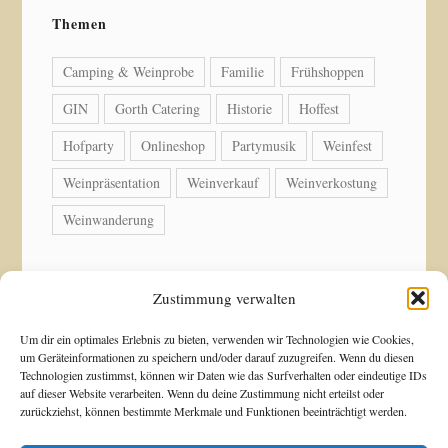
Themen
Camping & Weinprobe
Familie
Frühshoppen
GIN
Gorth Catering
Historie
Hoffest
Hofparty
Onlineshop
Partymusik
Weinfest
Weinpräsentation
Weinverkauf
Weinverkostung
Weinwanderung
Zustimmung verwalten
© Copyright 2026 Weingut Acker-Holdenried. Alle
Um dir ein optimales Erlebnis zu bieten, verwenden wir Technologien wie Cookies,
um Geräteinformationen zu speichern und/oder darauf zuzugreifen. Wenn du diesen
Rechte vorbehalten.
Technologien zustimmst, können wir Daten wie das Surfverhalten oder eindeutige IDs
auf dieser Website verarbeiten. Wenn du deine Zustimmung nicht erteilst oder
zurückziehst, können bestimmte Merkmale und Funktionen beeinträchtigt werden.
Blossom Shop | Entwickelt von
Blossom Themes
.