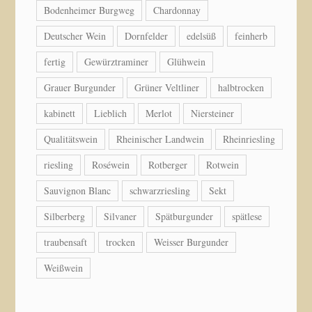
Bodenheimer Burgweg
Chardonnay
Deutscher Wein
Dornfelder
edelsüß
feinherb
fertig
Gewürztraminer
Glühwein
Grauer Burgunder
Grüner Veltliner
halbtrocken
kabinett
Lieblich
Merlot
Niersteiner
Qualitätswein
Rheinischer Landwein
Rheinriesling
riesling
Roséwein
Rotberger
Rotwein
Sauvignon Blanc
schwarzriesling
Sekt
Silberberg
Silvaner
Spätburgunder
spätlese
traubensaft
trocken
Weisser Burgunder
Weißwein