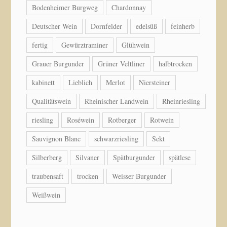
Bodenheimer Burgweg
Chardonnay
Deutscher Wein
Dornfelder
edelsüß
feinherb
fertig
Gewürztraminer
Glühwein
Grauer Burgunder
Grüner Veltliner
halbtrocken
kabinett
Lieblich
Merlot
Niersteiner
Qualitätswein
Rheinischer Landwein
Rheinriesling
riesling
Roséwein
Rotberger
Rotwein
Sauvignon Blanc
schwarzriesling
Sekt
Silberberg
Silvaner
Spätburgunder
spätlese
traubensaft
trocken
Weisser Burgunder
Weißwein