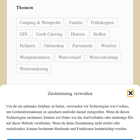
Themen
Camping & Weinprobe
Familie
Frühshoppen
GIN
Gorth Catering
Historie
Hoffest
Hofparty
Onlineshop
Partymusik
Weinfest
Weinpräsentation
Weinverkauf
Weinverkostung
Weinwanderung
Zustimmung verwalten
© Copyright 2026 Weingut Acker-Holdenried. Alle
Um dir ein optimales Erlebnis zu bieten, verwenden wir Technologien wie Cookies,
um Geräteinformationen zu speichern und/oder darauf zuzugreifen. Wenn du diesen
Rechte vorbehalten.
Technologien zustimmst, können wir Daten wie das Surfverhalten oder eindeutige IDs
auf dieser Website verarbeiten. Wenn du deine Zustimmung nicht erteilst oder
zurückziehst, können bestimmte Merkmale und Funktionen beeinträchtigt werden.
Blossom Shop | Entwickelt von
Blossom Themes
.