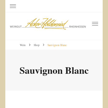
Weingut Acker-Holdenried
Bodenheim RHEINHESSEN
Wein
Shop
Sauvignon Blanc
Sauvignon Blanc