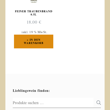
FEINER TRAUBENBRAND
0.5L
18,00
€
inkl. 19 % MwSt.
IN DEN
WARENKORB
Lieblingswein finden:
Suchen
S
nach: