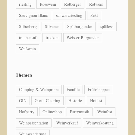
riesling
Roséwein
Rotberger
Rotwein
Sauvignon Blanc
schwarzriesling
Sekt
Silberberg
Silvaner
Spätburgunder
spätlese
traubensaft
trocken
Weisser Burgunder
Weißwein
Themen
Camping & Weinprobe
Familie
Frühshoppen
GIN
Gorth Catering
Historie
Hoffest
Hofparty
Onlineshop
Partymusik
Weinfest
Weinpräsentation
Weinverkauf
Weinverkostung
Weinwanderung