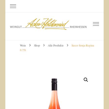
Weingut Acker-Holdenried
Bodenheim RHEINHESSEN
Wein
Shop
Alle Produkte
Secco Sonja Regina
0.75l