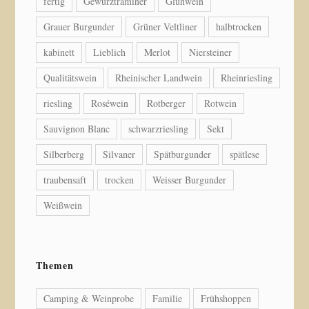
fertig
Gewürztraminer
Glühwein
Grauer Burgunder
Grüner Veltliner
halbtrocken
kabinett
Lieblich
Merlot
Niersteiner
Qualitätswein
Rheinischer Landwein
Rheinriesling
riesling
Roséwein
Rotberger
Rotwein
Sauvignon Blanc
schwarzriesling
Sekt
Silberberg
Silvaner
Spätburgunder
spätlese
traubensaft
trocken
Weisser Burgunder
Weißwein
Themen
Camping & Weinprobe
Familie
Frühshoppen