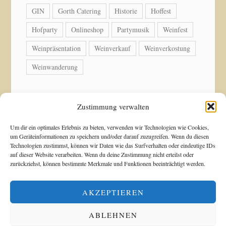
GIN
Gorth Catering
Historie
Hoffest
Hofparty
Onlineshop
Partymusik
Weinfest
Weinpräsentation
Weinverkauf
Weinverkostung
Weinwanderung
Zustimmung verwalten
© Copyright 2026 Weingut Acker-Holdenried. Alle
Um dir ein optimales Erlebnis zu bieten, verwenden wir Technologien wie Cookies,
um Geräteinformationen zu speichern und/oder darauf zuzugreifen. Wenn du diesen
Rechte vorbehalten.
Technologien zustimmst, können wir Daten wie das Surfverhalten oder eindeutige IDs
auf dieser Website verarbeiten. Wenn du deine Zustimmung nicht erteilst oder
zurückziehst, können bestimmte Merkmale und Funktionen beeinträchtigt werden.
Blossom Shop | Entwickelt von
Blossom Themes
.
Präsentiert von
WordPress
.
Datenschutzerklärung
AKZEPTIEREN
ABLEHNEN
Alle Preise inkl. der gesetzlichen MwSt.