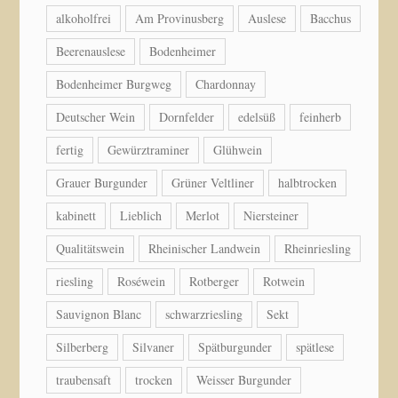
alkoholfrei
Am Provinusberg
Auslese
Bacchus
Beerenauslese
Bodenheimer
Bodenheimer Burgweg
Chardonnay
Deutscher Wein
Dornfelder
edelsüß
feinherb
fertig
Gewürztraminer
Glühwein
Grauer Burgunder
Grüner Veltliner
halbtrocken
kabinett
Lieblich
Merlot
Niersteiner
Qualitätswein
Rheinischer Landwein
Rheinriesling
riesling
Roséwein
Rotberger
Rotwein
Sauvignon Blanc
schwarzriesling
Sekt
Silberberg
Silvaner
Spätburgunder
spätlese
traubensaft
trocken
Weisser Burgunder