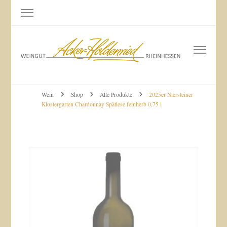
Weingut Acker-Holdenried
Bodenheim RHEINHESSEN
Wein
Shop
Alle Produkte
2025er Niersteiner
Klostergarten Chardonnay Spätlese feinherb 0,75 l