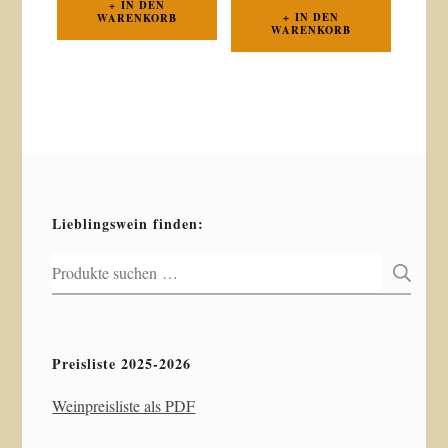
IN DEN
IN DEN
WARENKORB
WARENKORB
Lieblingswein finden:
Suchen
S
nach:
Preisliste 2025-2026
Weinpreisliste als PDF