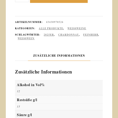
Klostergarten
Chardonnay
Spätlese
feinherb
ARTIKELNUMMER:
43430970526
0,75
KATEGORIEN:
ALLE PRODUKTE
,
WEISSWEINE
l
SCHLAGWÖRTER:
2025ER
,
CHARDONNAY
,
FEINHERB
,
WEISSWEIN
Menge
ZUSÄTZLICHE INFORMATIONEN
Zusätzliche Informationen
Alkohol in Vol%
12
Restsüße g/l
13
Säure g/l