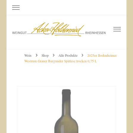
Weingut Acker-Holdenried
Bodenheim RHEINHESSEN
Wein
Shop
Alle Produkte
2025er Bodenheimer
Westrum Grauer Burgunder Spätlese trocken 0,75 L