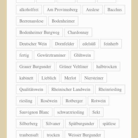
alkoholfrei
Am Provinusberg
Auslese
Bacchus
Beerenauslese
Bodenheimer
Bodenheimer Burgweg
Chardonnay
Deutscher Wein
Dornfelder
edelsüß
feinherb
fertig
Gewürztraminer
Glühwein
Grauer Burgunder
Grüner Veltliner
halbtrocken
kabinett
Lieblich
Merlot
Niersteiner
Qualitätswein
Rheinischer Landwein
Rheinriesling
riesling
Roséwein
Rotberger
Rotwein
Sauvignon Blanc
schwarzriesling
Sekt
Silberberg
Silvaner
Spätburgunder
spätlese
traubensaft
trocken
Weisser Burgunder