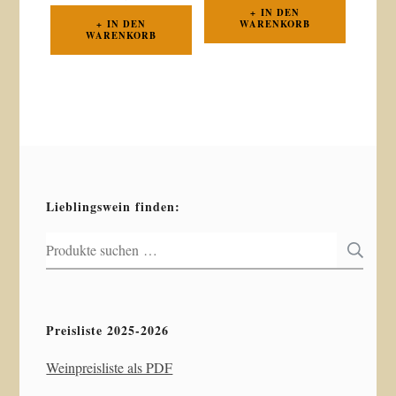
IN DEN
IN DEN
WARENKORB
WARENKORB
Lieblingswein finden:
Suchen
S
nach:
Preisliste 2025-2026
Weinpreisliste als PDF