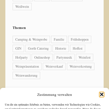
Weißwein
Themen
Camping & Weinprobe
Familie
Frühshoppen
GIN
Gorth Catering
Historie
Hoffest
Hofparty
Onlineshop
Partymusik
Weinfest
Weinpräsentation
Weinverkauf
Weinverkostung
Weinwanderung
Zustimmung verwalten
© Copyright 2026 Weingut Acker-Holdenried. Alle
Um dir ein optimales Erlebnis zu bieten, verwenden wir Technologien wie Cookies,
um Geräteinformationen zu speichern und/oder darauf zuzugreifen. Wenn du diesen