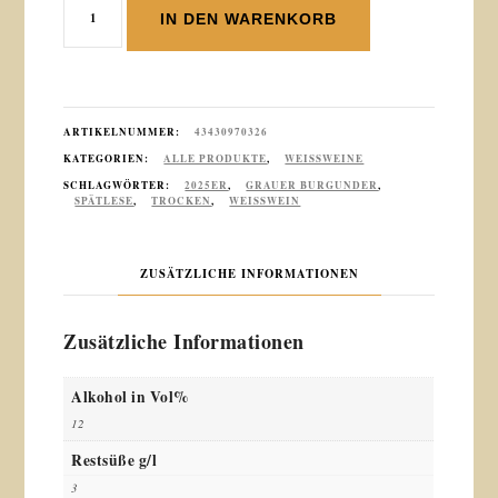
IN DEN WARENKORB
Bodenheimer
Westrum
Grauer
Burgunder
Spätlese
ARTIKELNUMMER:
43430970326
trocken
KATEGORIEN:
ALLE PRODUKTE
,
WEISSWEINE
0,75
SCHLAGWÖRTER:
2025ER
,
GRAUER BURGUNDER
,
SPÄTLESE
,
TROCKEN
,
WEISSWEIN
L
Menge
ZUSÄTZLICHE INFORMATIONEN
Zusätzliche Informationen
Alkohol in Vol%
12
Restsüße g/l
3