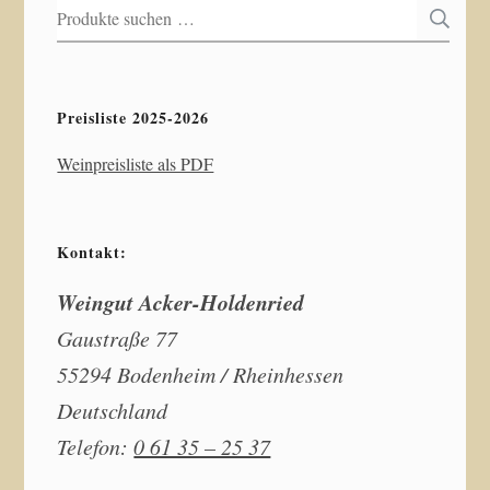
Suchen
S
nach:
Preisliste 2025-2026
Weinpreisliste als PDF
Kontakt:
Weingut Acker-Holdenried
Gaustraße 77
55294 Bodenheim / Rheinhessen
Deutschland
Telefon:
0 61 35 – 25 37