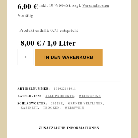
6,00
€
inkl. 19 % MwSt.
zzgl.
Versandkosten
Vorrätig
Produkt enthält: 0,75 entspricht
8,00
€
/ 1,0 Liter
2022er
IN DEN WARENKORB
Niersteiner
Klostergarten
Grüner
Veltliner
Kabinett
ARTIKELNUMMER:
101022141011
trocken
KATEGORIEN:
ALLE PRODUKTE
,
WEISSWEINE
0.75l
SCHLAGWÖRTER:
2022ER
,
GRÜNER VELTLINER
,
KABINETT
,
TROCKEN
,
WEISSWEIN
Menge
ZUSÄTZLICHE INFORMATIONEN