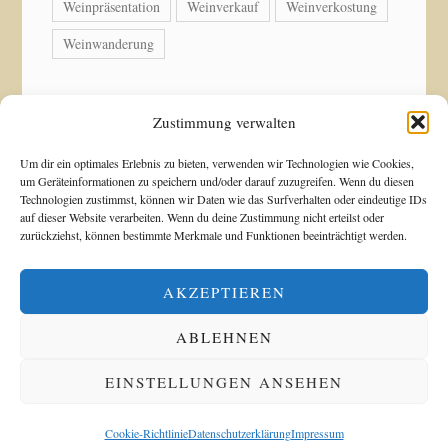
Weinpräsentation
Weinverkauf
Weinverkostung
Weinwanderung
Zustimmung verwalten
© Copyright 2026 Weingut Acker-Holdenried. Alle
Um dir ein optimales Erlebnis zu bieten, verwenden wir Technologien wie Cookies,
um Geräteinformationen zu speichern und/oder darauf zuzugreifen. Wenn du diesen
Rechte vorbehalten.
Technologien zustimmst, können wir Daten wie das Surfverhalten oder eindeutige IDs
auf dieser Website verarbeiten. Wenn du deine Zustimmung nicht erteilst oder
zurückziehst, können bestimmte Merkmale und Funktionen beeinträchtigt werden.
Blossom Shop | Entwickelt von
Blossom Themes
.
Präsentiert von
WordPress
.
Datenschutzerklärung
AKZEPTIEREN
ABLEHNEN
Alle Preise inkl. der gesetzlichen MwSt.
EINSTELLUNGEN ANSEHEN
VERTRAG WIDERRUFEN
Cookie-Richtlinie
Datenschutzerklärung
Impressum