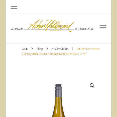
Weingut Acker-Holdenried
Bodenheim RHEINHESSEN
Wein
Shop
Alle Produkte
2022er Niersteiner
Klostergarten Grüner Veltliner Kabinett trocken 0.75l