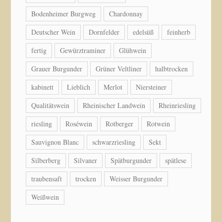
Bodenheimer Burgweg
Chardonnay
Deutscher Wein
Dornfelder
edelsüß
feinherb
fertig
Gewürztraminer
Glühwein
Grauer Burgunder
Grüner Veltliner
halbtrocken
kabinett
Lieblich
Merlot
Niersteiner
Qualitätswein
Rheinischer Landwein
Rheinriesling
riesling
Roséwein
Rotberger
Rotwein
Sauvignon Blanc
schwarzriesling
Sekt
Silberberg
Silvaner
Spätburgunder
spätlese
traubensaft
trocken
Weisser Burgunder
Weißwein