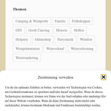
Themen
Camping & Weinprobe
Familie
Frühshoppen
GIN
Gorth Catering
Historie
Hoffest
Hofparty
Onlineshop
Partymusik
Weinfest
Weinpräsentation
Weinverkauf
Weinverkostung
Weinwanderung
Zustimmung verwalten
© Copyright 2026 Weingut Acker-Holdenried. Alle
Um dir ein optimales Erlebnis zu bieten, verwenden wir Technologien wie Cookies,
um Geräteinformationen zu speichern und/oder darauf zuzugreifen. Wenn du diesen
Rechte vorbehalten.
Technologien zustimmst, können wir Daten wie das Surfverhalten oder eindeutige IDs
auf dieser Website verarbeiten. Wenn du deine Zustimmung nicht erteilst oder
zurückziehst, können bestimmte Merkmale und Funktionen beeinträchtigt werden.
Blossom Shop | Entwickelt von
Blossom Themes
.