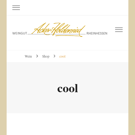
Weingut Acker-Holdenried
Bodenheim RHEINHESSEN
Wein
Shop
cool
cool