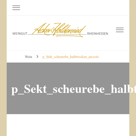
Weingut Acker-Holdenried
Bodenheim RHEINHESSEN
Wein
p_Sekt_scheurebe_halbtrocken_piccolo
p_Sekt_scheurebe_halbt