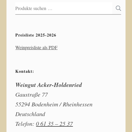
Suchen
S
nach:
Preisliste 2025-2026
Weinpreisliste als PDF
Kontakt:
Weingut Acker-Holdenried
Gaustraße 77
55294 Bodenheim / Rheinhessen
Deutschland
Telefon:
0 61 35 – 25 37