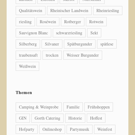
Qualitätswein
Rheinischer Landwein
Rheinriesling
riesling
Roséwein
Rotberger
Rotwein
Sauvignon Blanc
schwarzriesling
Sekt
Silberberg
Silvaner
Spätburgunder
spätlese
traubensaft
trocken
Weisser Burgunder
Weißwein
Themen
Camping & Weinprobe
Familie
Frühshoppen
GIN
Gorth Catering
Historie
Hoffest
Hofparty
Onlineshop
Partymusik
Weinfest