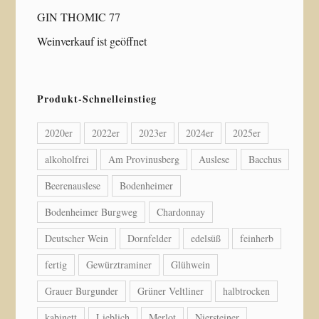
GIN THOMIC 77
Weinverkauf ist geöffnet
Produkt-Schnelleinstieg
2020er
2022er
2023er
2024er
2025er
alkoholfrei
Am Provinusberg
Auslese
Bacchus
Beerenauslese
Bodenheimer
Bodenheimer Burgweg
Chardonnay
Deutscher Wein
Dornfelder
edelsüß
feinherb
fertig
Gewürztraminer
Glühwein
Grauer Burgunder
Grüner Veltliner
halbtrocken
kabinett
Lieblich
Merlot
Niersteiner