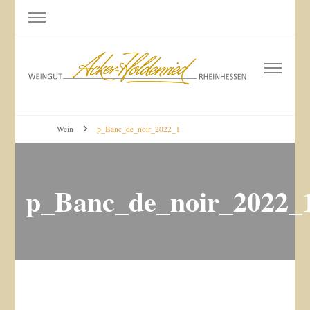
Weingut Acker-Holdenried
Bodenheim RHEINHESSEN
Wein
p_Banc_de_noir_2022_1
p_Banc_de_noir_2022_