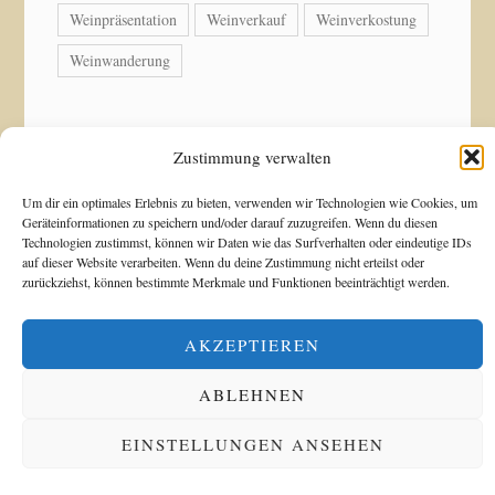
Weinpräsentation
Weinverkauf
Weinverkostung
Weinwanderung
Zustimmung verwalten
© Copyright 2026 Weingut Acker-Holdenried. Alle
Um dir ein optimales Erlebnis zu bieten, verwenden wir Technologien wie Cookies, um
Rechte vorbehalten.
Geräteinformationen zu speichern und/oder darauf zuzugreifen. Wenn du diesen
Technologien zustimmst, können wir Daten wie das Surfverhalten oder eindeutige IDs
auf dieser Website verarbeiten. Wenn du deine Zustimmung nicht erteilst oder
zurückziehst, können bestimmte Merkmale und Funktionen beeinträchtigt werden.
Blossom Shop | Entwickelt von
Blossom Themes
.
Präsentiert von
WordPress
.
Datenschutzerklärung
AKZEPTIEREN
ABLEHNEN
Alle Preise inkl. der gesetzlichen MwSt.
EINSTELLUNGEN ANSEHEN