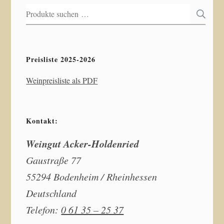
Suchen
S
nach:
Preisliste 2025-2026
Weinpreisliste als PDF
Kontakt:
Weingut Acker-Holdenried
Gaustraße 77
55294 Bodenheim / Rheinhessen
Deutschland
Telefon:
0 61 35 – 25 37