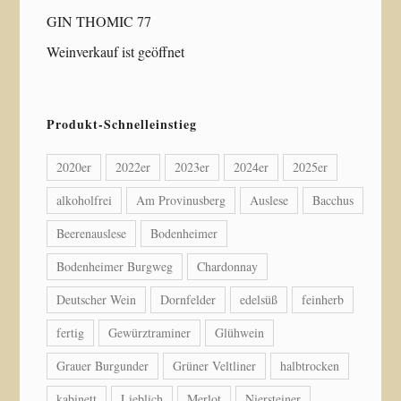
GIN THOMIC 77
Weinverkauf ist geöffnet
Produkt-Schnelleinstieg
2020er
2022er
2023er
2024er
2025er
alkoholfrei
Am Provinusberg
Auslese
Bacchus
Beerenauslese
Bodenheimer
Bodenheimer Burgweg
Chardonnay
Deutscher Wein
Dornfelder
edelsüß
feinherb
fertig
Gewürztraminer
Glühwein
Grauer Burgunder
Grüner Veltliner
halbtrocken
kabinett
Lieblich
Merlot
Niersteiner