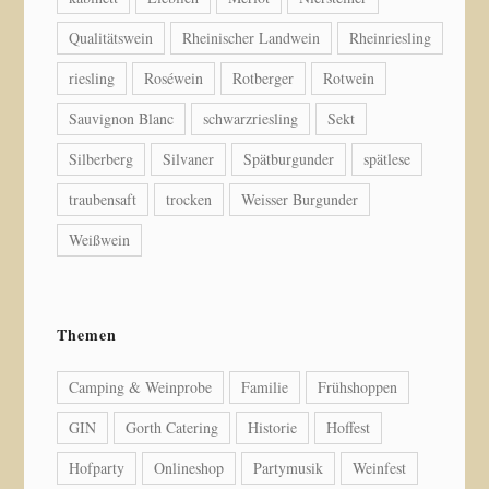
Qualitätswein
Rheinischer Landwein
Rheinriesling
riesling
Roséwein
Rotberger
Rotwein
Sauvignon Blanc
schwarzriesling
Sekt
Silberberg
Silvaner
Spätburgunder
spätlese
traubensaft
trocken
Weisser Burgunder
Weißwein
Themen
Camping & Weinprobe
Familie
Frühshoppen
GIN
Gorth Catering
Historie
Hoffest
Hofparty
Onlineshop
Partymusik
Weinfest