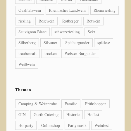
Qualitätswein
Rheinischer Landwein
Rheinriesling
riesling
Roséwein
Rotberger
Rotwein
Sauvignon Blanc
schwarzriesling
Sekt
Silberberg
Silvaner
Spätburgunder
spätlese
traubensaft
trocken
Weisser Burgunder
Weißwein
Themen
Camping & Weinprobe
Familie
Frühshoppen
GIN
Gorth Catering
Historie
Hoffest
Hofparty
Onlineshop
Partymusik
Weinfest