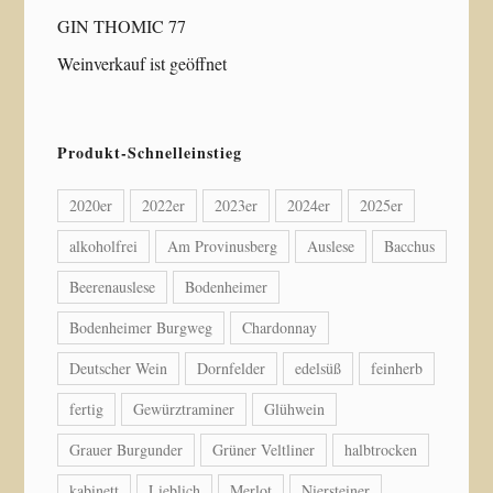
GIN THOMIC 77
Weinverkauf ist geöffnet
Produkt-Schnelleinstieg
2020er
2022er
2023er
2024er
2025er
alkoholfrei
Am Provinusberg
Auslese
Bacchus
Beerenauslese
Bodenheimer
Bodenheimer Burgweg
Chardonnay
Deutscher Wein
Dornfelder
edelsüß
feinherb
fertig
Gewürztraminer
Glühwein
Grauer Burgunder
Grüner Veltliner
halbtrocken
kabinett
Lieblich
Merlot
Niersteiner