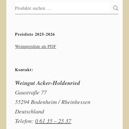
Suchen
S
nach:
Preisliste 2025-2026
Weinpreisliste als PDF
Kontakt:
Weingut Acker-Holdenried
Gaustraße 77
55294 Bodenheim / Rheinhessen
Deutschland
Telefon:
0 61 35 – 25 37