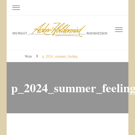
Weingut Acker-Holdenried
Bodenheim RHEINHESSEN
Wein
p_2024_summer_feeling
p_2024_summer_feelin