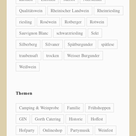
Qualitätswein
Rheinischer Landwein
Rheinriesling
riesling
Roséwein
Rotberger
Rotwein
Sauvignon Blanc
schwarzriesling
Sekt
Silberberg
Silvaner
Spätburgunder
spätlese
traubensaft
trocken
Weisser Burgunder
Weißwein
Themen
Camping & Weinprobe
Familie
Frühshoppen
GIN
Gorth Catering
Historie
Hoffest
Hofparty
Onlineshop
Partymusik
Weinfest