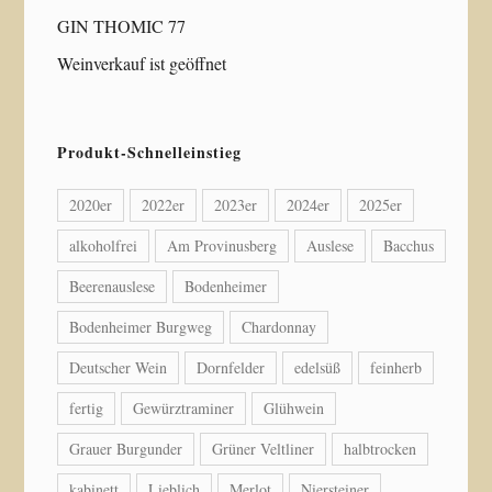
GIN THOMIC 77
Weinverkauf ist geöffnet
Produkt-Schnelleinstieg
2020er
2022er
2023er
2024er
2025er
alkoholfrei
Am Provinusberg
Auslese
Bacchus
Beerenauslese
Bodenheimer
Bodenheimer Burgweg
Chardonnay
Deutscher Wein
Dornfelder
edelsüß
feinherb
fertig
Gewürztraminer
Glühwein
Grauer Burgunder
Grüner Veltliner
halbtrocken
kabinett
Lieblich
Merlot
Niersteiner