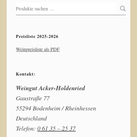
Suchen
S
nach:
Preisliste 2025-2026
Weinpreisliste als PDF
Kontakt:
Weingut Acker-Holdenried
Gaustraße 77
55294 Bodenheim / Rheinhessen
Deutschland
Telefon:
0 61 35 – 25 37