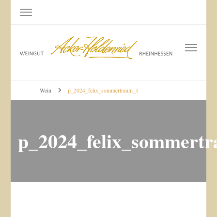
Weingut Acker-Holdenried
Bodenheim RHEINHESSEN
Wein
p_2024_felix_sommertraum_1
p_2024_felix_sommert