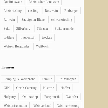
Qualitätswein
Rheinischer Landwein
Rheinriesling
riesling
Roséwein
Rotberger
Rotwein
Sauvignon Blanc
schwarzriesling
Sekt
Silberberg
Silvaner
Spätburgunder
spätlese
traubensaft
trocken
Weisser Burgunder
Weißwein
Themen
Camping & Weinprobe
Familie
Frühshoppen
GIN
Gorth Catering
Historie
Hoffest
Hofparty
Onlineshop
Partymusik
Weinfest
Weinpräsentation
Weinverkauf
Weinverkostung