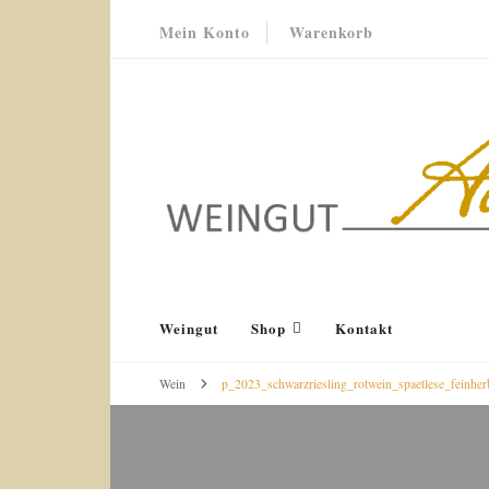
Mein Konto
Warenkorb
Weingut Acker-Holdenried
Bodenheim RHEINHESSEN
Weingut
Shop
Kontakt
Wein
p_2023_schwarzriesling_rotwein_spaetlese_feinhe