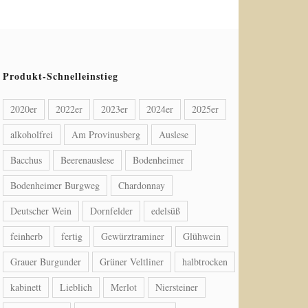
Produkt-Schnelleinstieg
2020er
2022er
2023er
2024er
2025er
alkoholfrei
Am Provinusberg
Auslese
Bacchus
Beerenauslese
Bodenheimer
Bodenheimer Burgweg
Chardonnay
Deutscher Wein
Dornfelder
edelsüß
feinherb
fertig
Gewürztraminer
Glühwein
Grauer Burgunder
Grüner Veltliner
halbtrocken
kabinett
Lieblich
Merlot
Niersteiner