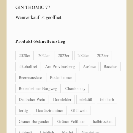
GIN THOMIC 77
Weinverkauf ist geöffnet
Produkt-Schnelleinstieg
2020er
2022er
2023er
2024er
2025er
alkoholfrei
Am Provinusberg
Auslese
Bacchus
Beerenauslese
Bodenheimer
Bodenheimer Burgweg
Chardonnay
Deutscher Wein
Dornfelder
edelsüß
feinherb
fertig
Gewürztraminer
Glühwein
Grauer Burgunder
Grüner Veltliner
halbtrocken
kabinett
Lieblich
Merlot
Niersteiner