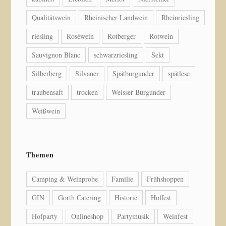
Qualitätswein
Rheinischer Landwein
Rheinriesling
riesling
Roséwein
Rotberger
Rotwein
Sauvignon Blanc
schwarzriesling
Sekt
Silberberg
Silvaner
Spätburgunder
spätlese
traubensaft
trocken
Weisser Burgunder
Weißwein
Themen
Camping & Weinprobe
Familie
Frühshoppen
GIN
Gorth Catering
Historie
Hoffest
Hofparty
Onlineshop
Partymusik
Weinfest