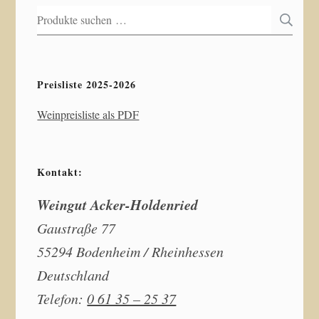
Suchen
S
nach:
Preisliste 2025-2026
Weinpreisliste als PDF
Kontakt:
Weingut Acker-Holdenried
Gaustraße 77
55294 Bodenheim / Rheinhessen
Deutschland
Telefon:
0 61 35 – 25 37