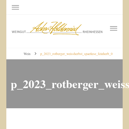
Weingut Acker-Holdenried
Bodenheim RHEINHESSEN
Wein
p_2023_rotberger_weissherbst_spaetlese_feinherb_0
p_2023_rotberger_weiss