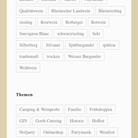
Qualitätswein
Rheinischer Landwein
Rheinriesling
riesling
Roséwein
Rotberger
Rotwein
Sauvignon Blanc
schwarzriesling
Sekt
Silberberg
Silvaner
Spätburgunder
spätlese
traubensaft
trocken
Weisser Burgunder
Weißwein
Themen
Camping & Weinprobe
Familie
Frühshoppen
GIN
Gorth Catering
Historie
Hoffest
Hofparty
Onlineshop
Partymusik
Weinfest