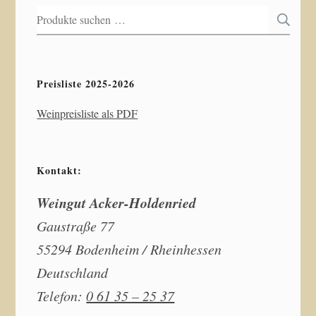
Suchen
S
nach:
Preisliste 2025-2026
Weinpreisliste als PDF
Kontakt:
Weingut Acker-Holdenried
Gaustraße 77
55294 Bodenheim / Rheinhessen
Deutschland
Telefon:
0 61 35 – 25 37