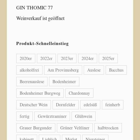
GIN THOMIC 77
Weinverkauf ist geöffnet
Produkt-Schnelleinstieg
2020er
2022er
2023er
2024er
2025er
alkoholfrei
Am Provinusberg
Auslese
Bacchus
Beerenauslese
Bodenheimer
Bodenheimer Burgweg
Chardonnay
Deutscher Wein
Dornfelder
edelsüß
feinherb
fertig
Gewürztraminer
Glühwein
Grauer Burgunder
Grüner Veltliner
halbtrocken
kabinett
Lieblich
Merlot
Niersteiner