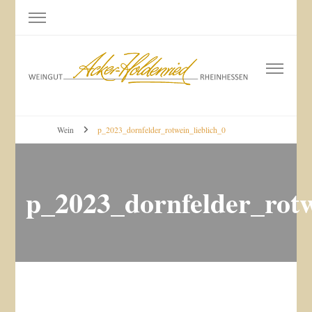
Weingut Acker-Holdenried
Bodenheim RHEINHESSEN
Wein
p_2023_dornfelder_rotwein_lieblich_0
p_2023_dornfelder_rotw