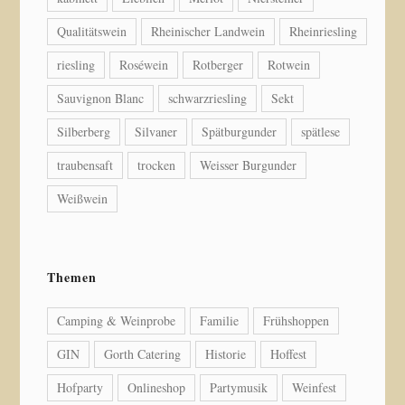
Qualitätswein
Rheinischer Landwein
Rheinriesling
riesling
Roséwein
Rotberger
Rotwein
Sauvignon Blanc
schwarzriesling
Sekt
Silberberg
Silvaner
Spätburgunder
spätlese
traubensaft
trocken
Weisser Burgunder
Weißwein
Themen
Camping & Weinprobe
Familie
Frühshoppen
GIN
Gorth Catering
Historie
Hoffest
Hofparty
Onlineshop
Partymusik
Weinfest