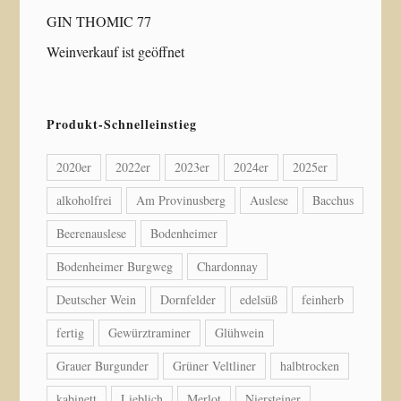
GIN THOMIC 77
Weinverkauf ist geöffnet
Produkt-Schnelleinstieg
2020er
2022er
2023er
2024er
2025er
alkoholfrei
Am Provinusberg
Auslese
Bacchus
Beerenauslese
Bodenheimer
Bodenheimer Burgweg
Chardonnay
Deutscher Wein
Dornfelder
edelsüß
feinherb
fertig
Gewürztraminer
Glühwein
Grauer Burgunder
Grüner Veltliner
halbtrocken
kabinett
Lieblich
Merlot
Niersteiner