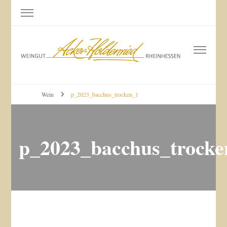
Weingut Acker-Holdenried
Bodenheim RHEINHESSEN
Wein
p_2023_bacchus_trocken_1
p_2023_bacchus_trocke