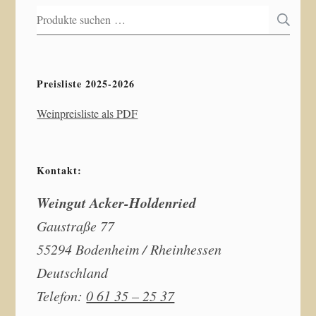
Suchen
S
nach:
Preisliste 2025-2026
Weinpreisliste als PDF
Kontakt:
Weingut Acker-Holdenried
Gaustraße 77
55294 Bodenheim / Rheinhessen
Deutschland
Telefon:
0 61 35 – 25 37