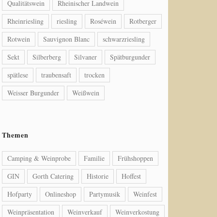
Qualitätswein
Rheinischer Landwein
Rheinriesling
riesling
Roséwein
Rotberger
Rotwein
Sauvignon Blanc
schwarzriesling
Sekt
Silberberg
Silvaner
Spätburgunder
spätlese
traubensaft
trocken
Weisser Burgunder
Weißwein
Themen
Camping & Weinprobe
Familie
Frühshoppen
GIN
Gorth Catering
Historie
Hoffest
Hofparty
Onlineshop
Partymusik
Weinfest
Weinpräsentation
Weinverkauf
Weinverkostung