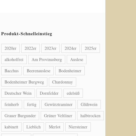
Produkt-Schnelleinstieg
2020er
2022er
2023er
2024er
2025er
alkoholfrei
Am Provinusberg
Auslese
Bacchus
Beerenauslese
Bodenheimer
Bodenheimer Burgweg
Chardonnay
Deutscher Wein
Dornfelder
edelsüß
feinherb
fertig
Gewürztraminer
Glühwein
Grauer Burgunder
Grüner Veltliner
halbtrocken
kabinett
Lieblich
Merlot
Niersteiner