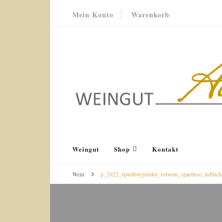
Mein Konto
Warenkorb
Weingut Acker-Holdenried
Bodenheim RHEINHESSEN
Weingut
Shop
Kontakt
Wein
p_2022_spaetburgunder_rotwein_spaetlese_lieblic