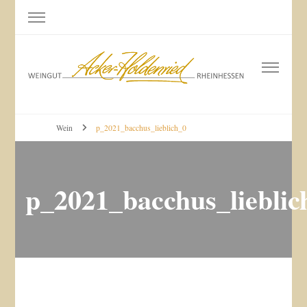
Weingut Acker-Holdenried
Bodenheim RHEINHESSEN
Wein
p_2021_bacchus_lieblich_0
p_2021_bacchus_lieblic