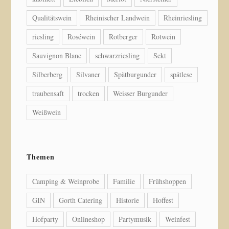
Qualitätswein
Rheinischer Landwein
Rheinriesling
riesling
Roséwein
Rotberger
Rotwein
Sauvignon Blanc
schwarzriesling
Sekt
Silberberg
Silvaner
Spätburgunder
spätlese
traubensaft
trocken
Weisser Burgunder
Weißwein
Themen
Camping & Weinprobe
Familie
Frühshoppen
GIN
Gorth Catering
Historie
Hoffest
Hofparty
Onlineshop
Partymusik
Weinfest