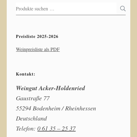
Suchen
S
nach:
Preisliste 2025-2026
Weinpreisliste als PDF
Kontakt:
Weingut Acker-Holdenried
Gaustraße 77
55294 Bodenheim / Rheinhessen
Deutschland
Telefon:
0 61 35 – 25 37