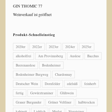
GIN THOMIC 77
Weinverkauf ist geöffnet
Produkt-Schnelleinstieg
2020er
2022er
2023er
2024er
2025er
alkoholfrei
Am Provinusberg
Auslese
Bacchus
Beerenauslese
Bodenheimer
Bodenheimer Burgweg
Chardonnay
Deutscher Wein
Dornfelder
edelsüß
feinherb
fertig
Gewürztraminer
Glühwein
Grauer Burgunder
Grüner Veltliner
halbtrocken
kabinett
Lieblich
Merlot
Niersteiner