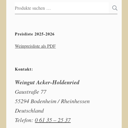
Suchen
S
nach:
Preisliste 2025-2026
Weinpreisliste als PDF
Kontakt:
Weingut Acker-Holdenried
Gaustraße 77
55294 Bodenheim / Rheinhessen
Deutschland
Telefon:
0 61 35 – 25 37