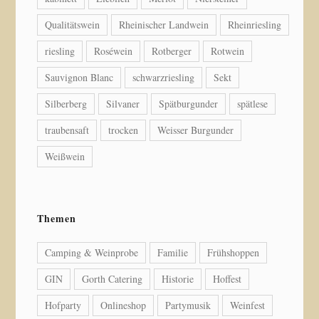
Qualitätswein
Rheinischer Landwein
Rheinriesling
riesling
Roséwein
Rotberger
Rotwein
Sauvignon Blanc
schwarzriesling
Sekt
Silberberg
Silvaner
Spätburgunder
spätlese
traubensaft
trocken
Weisser Burgunder
Weißwein
Themen
Camping & Weinprobe
Familie
Frühshoppen
GIN
Gorth Catering
Historie
Hoffest
Hofparty
Onlineshop
Partymusik
Weinfest