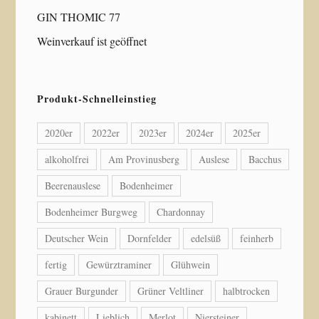
GIN THOMIC 77
Weinverkauf ist geöffnet
Produkt-Schnelleinstieg
2020er
2022er
2023er
2024er
2025er
alkoholfrei
Am Provinusberg
Auslese
Bacchus
Beerenauslese
Bodenheimer
Bodenheimer Burgweg
Chardonnay
Deutscher Wein
Dornfelder
edelsüß
feinherb
fertig
Gewürztraminer
Glühwein
Grauer Burgunder
Grüner Veltliner
halbtrocken
kabinett
Lieblich
Merlot
Niersteiner