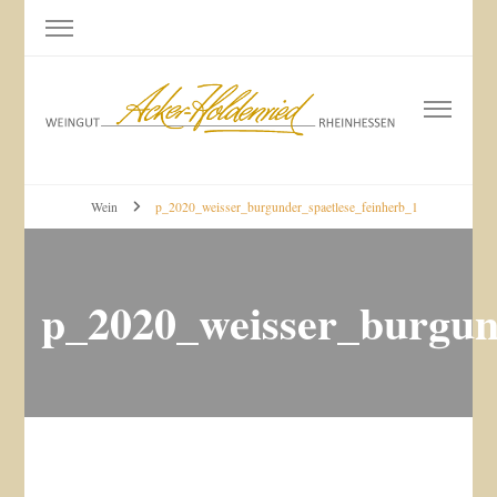
Weingut Acker-Holdenried
Bodenheim RHEINHESSEN
Wein
p_2020_weisser_burgunder_spaetlese_feinherb_1
p_2020_weisser_burgun