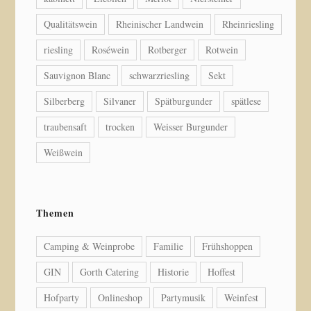
Qualitätswein
Rheinischer Landwein
Rheinriesling
riesling
Roséwein
Rotberger
Rotwein
Sauvignon Blanc
schwarzriesling
Sekt
Silberberg
Silvaner
Spätburgunder
spätlese
traubensaft
trocken
Weisser Burgunder
Weißwein
Themen
Camping & Weinprobe
Familie
Frühshoppen
GIN
Gorth Catering
Historie
Hoffest
Hofparty
Onlineshop
Partymusik
Weinfest