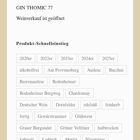
GIN THOMIC 77
Weinverkauf ist geöffnet
Produkt-Schnelleinstieg
2020er
2022er
2023er
2024er
2025er
alkoholfrei
Am Provinusberg
Auslese
Bacchus
Beerenauslese
Bodenheimer
Bodenheimer Burgweg
Chardonnay
Deutscher Wein
Dornfelder
edelsüß
feinherb
fertig
Gewürztraminer
Glühwein
Grauer Burgunder
Grüner Veltliner
halbtrocken
kabinett
Lieblich
Merlot
Niersteiner