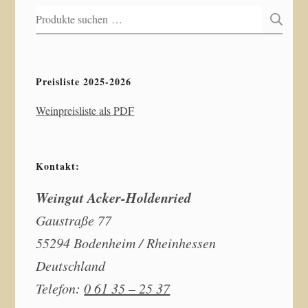
Suchen
S
nach:
Preisliste 2025-2026
Weinpreisliste als PDF
Kontakt:
Weingut Acker-Holdenried
Gaustraße 77
55294 Bodenheim / Rheinhessen
Deutschland
Telefon:
0 61 35 – 25 37