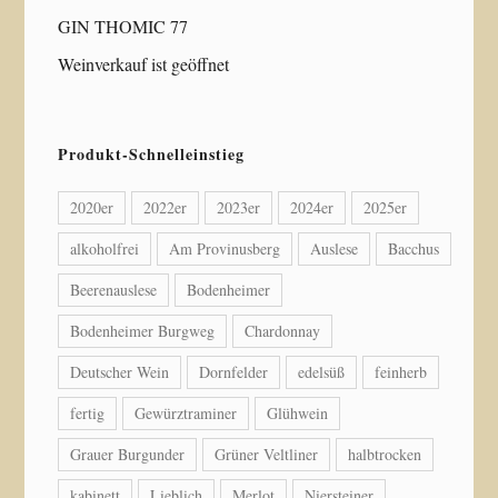
GIN THOMIC 77
Weinverkauf ist geöffnet
Produkt-Schnelleinstieg
2020er
2022er
2023er
2024er
2025er
alkoholfrei
Am Provinusberg
Auslese
Bacchus
Beerenauslese
Bodenheimer
Bodenheimer Burgweg
Chardonnay
Deutscher Wein
Dornfelder
edelsüß
feinherb
fertig
Gewürztraminer
Glühwein
Grauer Burgunder
Grüner Veltliner
halbtrocken
kabinett
Lieblich
Merlot
Niersteiner