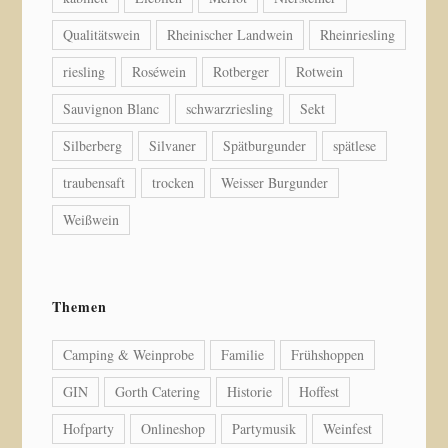
Qualitätswein
Rheinischer Landwein
Rheinriesling
riesling
Roséwein
Rotberger
Rotwein
Sauvignon Blanc
schwarzriesling
Sekt
Silberberg
Silvaner
Spätburgunder
spätlese
traubensaft
trocken
Weisser Burgunder
Weißwein
Themen
Camping & Weinprobe
Familie
Frühshoppen
GIN
Gorth Catering
Historie
Hoffest
Hofparty
Onlineshop
Partymusik
Weinfest