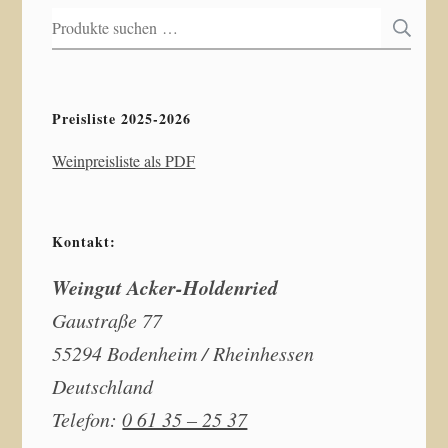
Suchen
S
nach:
Preisliste 2025-2026
Weinpreisliste als PDF
Kontakt:
Weingut Acker-Holdenried
Gaustraße 77
55294 Bodenheim / Rheinhessen
Deutschland
Telefon:
0 61 35 – 25 37