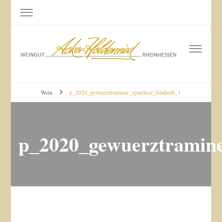
Weingut Acker-Holdenried
Bodenheim RHEINHESSEN
Wein
p_2020_gewuerztraminer_spaetlese_feinherb_1
p_2020_gewuerztramine