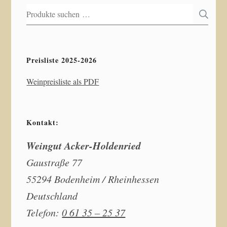
Suchen
S
nach:
Preisliste 2025-2026
Weinpreisliste als PDF
Kontakt:
Weingut Acker-Holdenried
Gaustraße 77
55294 Bodenheim / Rheinhessen
Deutschland
Telefon:
0 61 35 – 25 37