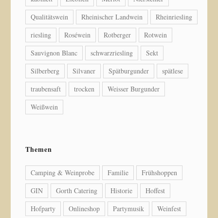
Qualitätswein
Rheinischer Landwein
Rheinriesling
riesling
Roséwein
Rotberger
Rotwein
Sauvignon Blanc
schwarzriesling
Sekt
Silberberg
Silvaner
Spätburgunder
spätlese
traubensaft
trocken
Weisser Burgunder
Weißwein
Themen
Camping & Weinprobe
Familie
Frühshoppen
GIN
Gorth Catering
Historie
Hoffest
Hofparty
Onlineshop
Partymusik
Weinfest