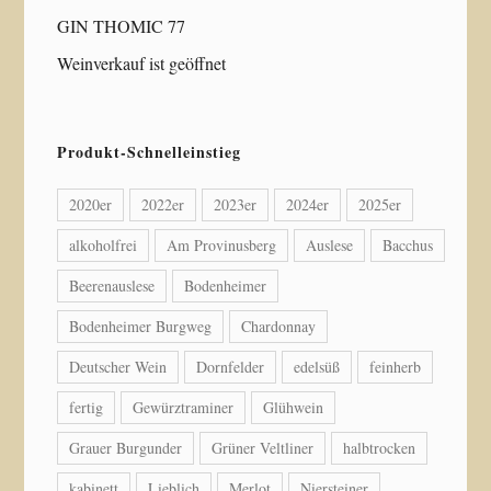
GIN THOMIC 77
Weinverkauf ist geöffnet
Produkt-Schnelleinstieg
2020er
2022er
2023er
2024er
2025er
alkoholfrei
Am Provinusberg
Auslese
Bacchus
Beerenauslese
Bodenheimer
Bodenheimer Burgweg
Chardonnay
Deutscher Wein
Dornfelder
edelsüß
feinherb
fertig
Gewürztraminer
Glühwein
Grauer Burgunder
Grüner Veltliner
halbtrocken
kabinett
Lieblich
Merlot
Niersteiner