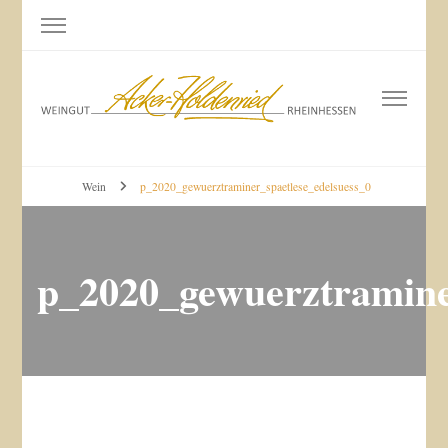
Weingut Acker-Holdenried
Bodenheim RHEINHESSEN
Wein
p_2020_gewuerztraminer_spaetlese_edelsuess_0
p_2020_gewuerztramine