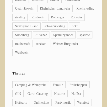
Qualitätswein
Rheinischer Landwein
Rheinriesling
riesling
Roséwein
Rotberger
Rotwein
Sauvignon Blanc
schwarzriesling
Sekt
Silberberg
Silvaner
Spätburgunder
spätlese
traubensaft
trocken
Weisser Burgunder
Weißwein
Themen
Camping & Weinprobe
Familie
Frühshoppen
GIN
Gorth Catering
Historie
Hoffest
Hofparty
Onlineshop
Partymusik
Weinfest