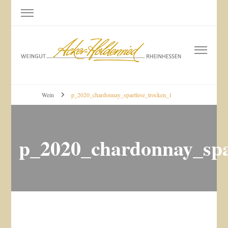
Weingut Acker-Holdenried
Bodenheim RHEINHESSEN
Wein
p_2020_chardonnay_spaetlese_trocken_1
p_2020_chardonnay_spa