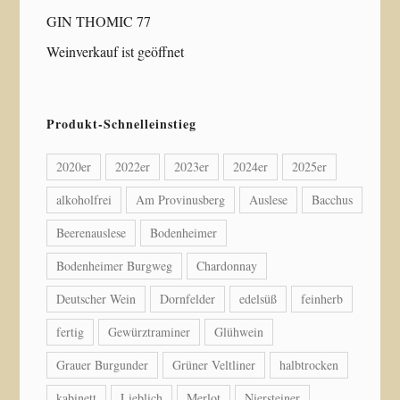
GIN THOMIC 77
Weinverkauf ist geöffnet
Produkt-Schnelleinstieg
2020er
2022er
2023er
2024er
2025er
alkoholfrei
Am Provinusberg
Auslese
Bacchus
Beerenauslese
Bodenheimer
Bodenheimer Burgweg
Chardonnay
Deutscher Wein
Dornfelder
edelsüß
feinherb
fertig
Gewürztraminer
Glühwein
Grauer Burgunder
Grüner Veltliner
halbtrocken
kabinett
Lieblich
Merlot
Niersteiner