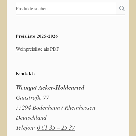
Suchen
S
nach:
Preisliste 2025-2026
Weinpreisliste als PDF
Kontakt:
Weingut Acker-Holdenried
Gaustraße 77
55294 Bodenheim / Rheinhessen
Deutschland
Telefon:
0 61 35 – 25 37