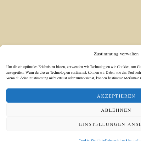
Zustimmung verwalten
Um dir ein optimales Erlebnis zu bieten, verwenden wir Technologien wie Cookies, um Ge
zuzugreifen. Wenn du diesen Technologien zustimmst, können wir Daten wie das Surfverhal
Wenn du deine Zustimmung nicht erteilst oder zurückziehst, können bestimmte Merkmale u
AKZEPTIEREN
ABLEHNEN
EINSTELLUNGEN ANS
Cookie-Richtlinie
Datenschutzerklärung
Im