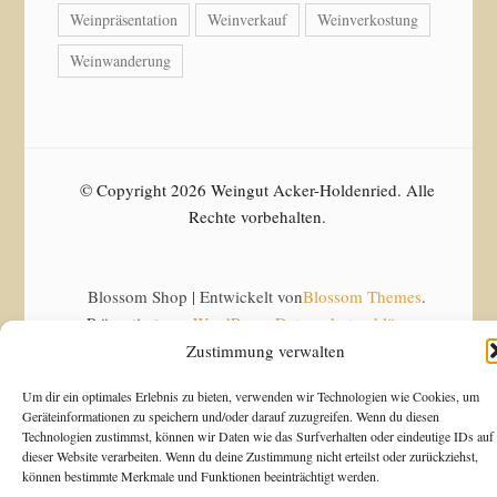
Weinpräsentation
Weinverkauf
Weinverkostung
Weinwanderung
© Copyright 2026 Weingut Acker-Holdenried. Alle
Rechte vorbehalten.
Blossom Shop | Entwickelt von
Blossom Themes
.
Präsentiert von
WordPress
.
Datenschutzerklärung
Zustimmung verwalten
Alle Preise inkl. der gesetzlichen MwSt.
Um dir ein optimales Erlebnis zu bieten, verwenden wir Technologien wie Cookies, um
Geräteinformationen zu speichern und/oder darauf zuzugreifen. Wenn du diesen
Technologien zustimmst, können wir Daten wie das Surfverhalten oder eindeutige IDs auf
dieser Website verarbeiten. Wenn du deine Zustimmung nicht erteilst oder zurückziehst,
können bestimmte Merkmale und Funktionen beeinträchtigt werden.