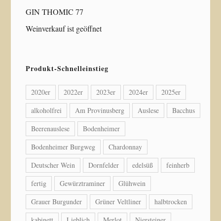
GIN THOMIC 77
Weinverkauf ist geöffnet
Produkt-Schnelleinstieg
2020er
2022er
2023er
2024er
2025er
alkoholfrei
Am Provinusberg
Auslese
Bacchus
Beerenauslese
Bodenheimer
Bodenheimer Burgweg
Chardonnay
Deutscher Wein
Dornfelder
edelsüß
feinherb
fertig
Gewürztraminer
Glühwein
Grauer Burgunder
Grüner Veltliner
halbtrocken
kabinett
Lieblich
Merlot
Niersteiner