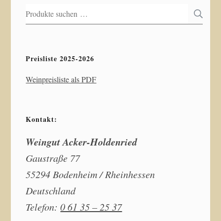
Suchen
S
nach:
Preisliste 2025-2026
Weinpreisliste als PDF
Kontakt:
Weingut Acker-Holdenried
Gaustraße 77
55294 Bodenheim / Rheinhessen
Deutschland
Telefon:
0 61 35 – 25 37