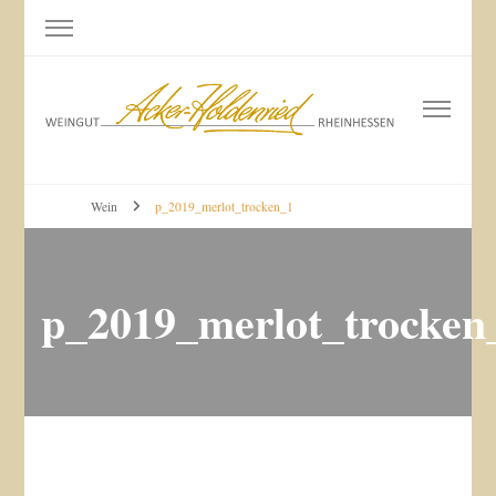
Weingut Acker-Holdenried
Bodenheim RHEINHESSEN
Wein
p_2019_merlot_trocken_1
p_2019_merlot_trocken