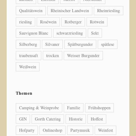
Qualitätswein
Rheinischer Landwein
Rheinriesling
riesling
Roséwein
Rotberger
Rotwein
Sauvignon Blanc
schwarzriesling
Sekt
Silberberg
Silvaner
Spätburgunder
spätlese
traubensaft
trocken
Weisser Burgunder
Weißwein
Themen
Camping & Weinprobe
Familie
Frühshoppen
GIN
Gorth Catering
Historie
Hoffest
Hofparty
Onlineshop
Partymusik
Weinfest