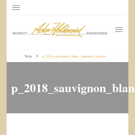
Weingut Acker-Holdenried
Bodenheim RHEINHESSEN
Wein
p_2018_sauvignon_blanc_spaetlese_trocken
p_2018_sauvignon_blan