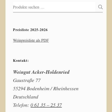
Suchen
S
nach:
Preisliste 2025-2026
Weinpreisliste als PDF
Kontakt:
Weingut Acker-Holdenried
Gaustraße 77
55294 Bodenheim / Rheinhessen
Deutschland
Telefon:
0 61 35 – 25 37