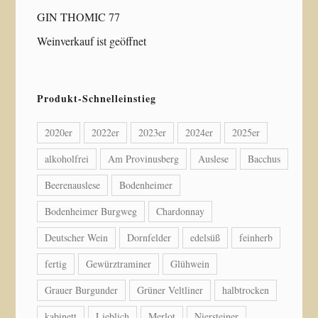
GIN THOMIC 77
Weinverkauf ist geöffnet
Produkt-Schnelleinstieg
2020er
2022er
2023er
2024er
2025er
alkoholfrei
Am Provinusberg
Auslese
Bacchus
Beerenauslese
Bodenheimer
Bodenheimer Burgweg
Chardonnay
Deutscher Wein
Dornfelder
edelsüß
feinherb
fertig
Gewürztraminer
Glühwein
Grauer Burgunder
Grüner Veltliner
halbtrocken
kabinett
Lieblich
Merlot
Niersteiner