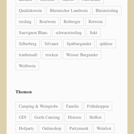
Qualitätswein
Rheinischer Landwein
Rheinriesling
riesling
Roséwein
Rotberger
Rotwein
Sauvignon Blanc
schwarzriesling
Sekt
Silberberg
Silvaner
Spätburgunder
spätlese
traubensaft
trocken
Weisser Burgunder
Weißwein
Themen
Camping & Weinprobe
Familie
Frühshoppen
GIN
Gorth Catering
Historie
Hoffest
Hofparty
Onlineshop
Partymusik
Weinfest