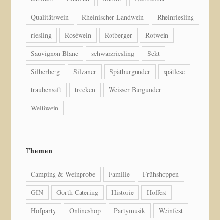
Qualitätswein
Rheinischer Landwein
Rheinriesling
riesling
Roséwein
Rotberger
Rotwein
Sauvignon Blanc
schwarzriesling
Sekt
Silberberg
Silvaner
Spätburgunder
spätlese
traubensaft
trocken
Weisser Burgunder
Weißwein
Themen
Camping & Weinprobe
Familie
Frühshoppen
GIN
Gorth Catering
Historie
Hoffest
Hofparty
Onlineshop
Partymusik
Weinfest