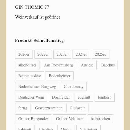
GIN THOMIC 77
Weinverkauf ist geöffnet
Produkt-Schnelleinstieg
2020er
2022er
2023er
2024er
2025er
alkoholfrei
Am Provinusberg
Auslese
Bacchus
Beerenauslese
Bodenheimer
Bodenheimer Burgweg
Chardonnay
Deutscher Wein
Dornfelder
edelsüß
feinherb
fertig
Gewürztraminer
Glühwein
Grauer Burgunder
Grüner Veltliner
halbtrocken
kabinett
Lieblich
Merlot
Niersteiner