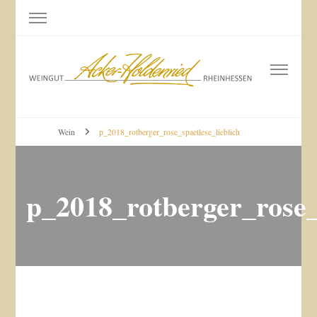
Weingut Acker-Holdenried
Bodenheim RHEINHESSEN
Wein
p_2018_rotberger_rose_spaetlese_lieblich
p_2018_rotberger_rose_s