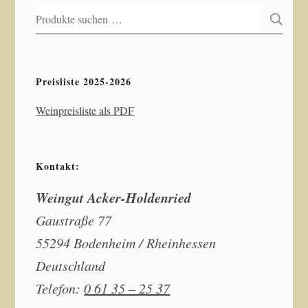
Suchen
S
nach:
Preisliste 2025-2026
Weinpreisliste als PDF
Kontakt:
Weingut Acker-Holdenried
Gaustraße 77
55294 Bodenheim / Rheinhessen
Deutschland
Telefon:
0 61 35 – 25 37