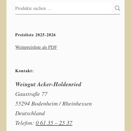
Suchen
S
nach:
Preisliste 2025-2026
Weinpreisliste als PDF
Kontakt:
Weingut Acker-Holdenried
Gaustraße 77
55294 Bodenheim / Rheinhessen
Deutschland
Telefon:
0 61 35 – 25 37