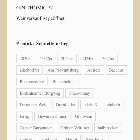
GIN THOMIC 77
Weinverkauf ist geöffnet
Produkt-Schnelleinstieg
2020er
2022er
2023er
2024er
2025er
alkoholfrei
Am Provinusberg
Auslese
Bacchus
Beerenauslese
Bodenheimer
Bodenheimer Burgweg
Chardonnay
Deutscher Wein
Dornfelder
edelsüß
feinherb
fertig
Gewürztraminer
Glühwein
Grauer Burgunder
Grüner Veltliner
halbtrocken
kabinett
Lieblich
Merlot
Niersteiner