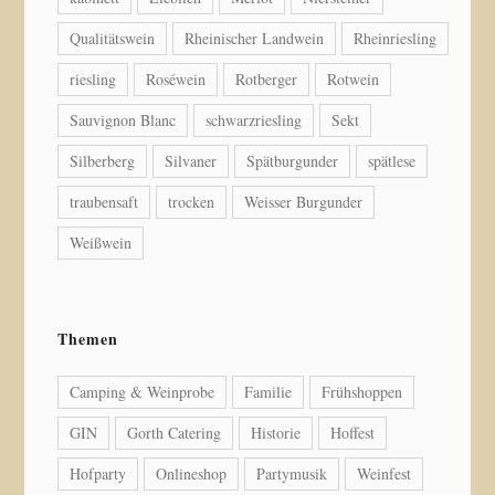
Qualitätswein
Rheinischer Landwein
Rheinriesling
riesling
Roséwein
Rotberger
Rotwein
Sauvignon Blanc
schwarzriesling
Sekt
Silberberg
Silvaner
Spätburgunder
spätlese
traubensaft
trocken
Weisser Burgunder
Weißwein
Themen
Camping & Weinprobe
Familie
Frühshoppen
GIN
Gorth Catering
Historie
Hoffest
Hofparty
Onlineshop
Partymusik
Weinfest