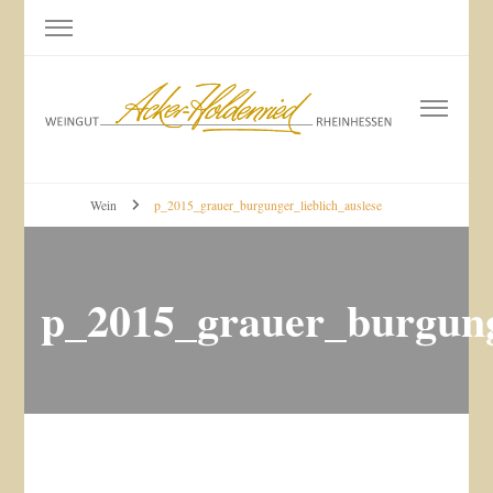
Weingut Acker-Holdenried
Bodenheim RHEINHESSEN
Wein
p_2015_grauer_burgunger_lieblich_auslese
p_2015_grauer_burgunge