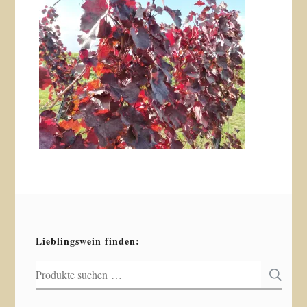
Lieblingswein finden:
Suchen
S
nach: