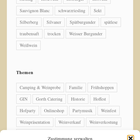
Sauvignon Blanc
schwarzriesling
Sekt
Silberberg
Silvaner
Spätburgunder
spätlese
traubensaft
trocken
Weisser Burgunder
Weißwein
Themen
Camping & Weinprobe
Familie
Frühshoppen
GIN
Gorth Catering
Historie
Hoffest
Hofparty
Onlineshop
Partymusik
Weinfest
Weinpräsentation
Weinverkauf
Weinverkostung
Weinwanderung
Zustimmung verwalten