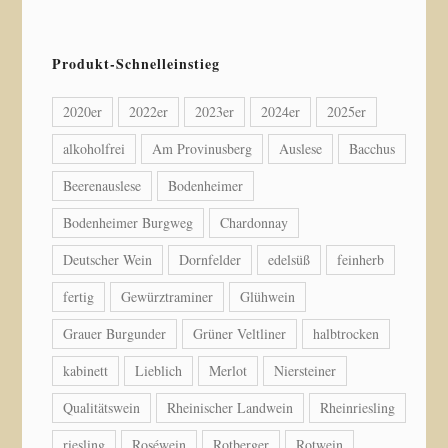
Produkt-Schnelleinstieg
2020er
2022er
2023er
2024er
2025er
alkoholfrei
Am Provinusberg
Auslese
Bacchus
Beerenauslese
Bodenheimer
Bodenheimer Burgweg
Chardonnay
Deutscher Wein
Dornfelder
edelsüß
feinherb
fertig
Gewürztraminer
Glühwein
Grauer Burgunder
Grüner Veltliner
halbtrocken
kabinett
Lieblich
Merlot
Niersteiner
Qualitätswein
Rheinischer Landwein
Rheinriesling
riesling
Roséwein
Rotberger
Rotwein