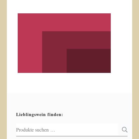
Lieblingswein finden:
Suchen
S
nach: