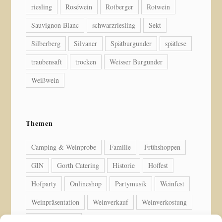
riesling
Roséwein
Rotberger
Rotwein
Sauvignon Blanc
schwarzriesling
Sekt
Silberberg
Silvaner
Spätburgunder
spätlese
traubensaft
trocken
Weisser Burgunder
Weißwein
Themen
Camping & Weinprobe
Familie
Frühshoppen
GIN
Gorth Catering
Historie
Hoffest
Hofparty
Onlineshop
Partymusik
Weinfest
Weinpräsentation
Weinverkauf
Weinverkostung
Weinwanderung