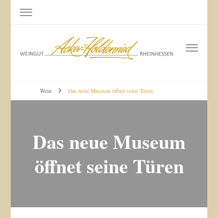
Weingut Acker-Holdenried
Bodenheim RHEINHESSEN
Wein
Das neue Museum öffnet seine Türen
Das neue Museum
öffnet seine Türen