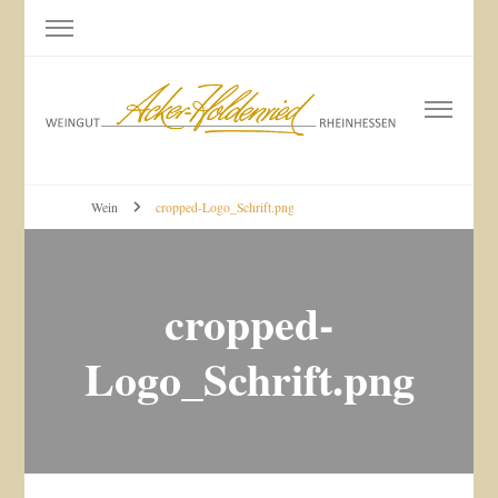
Weingut Acker-Holdenried
Bodenheim RHEINHESSEN
Wein
cropped-Logo_Schrift.png
cropped-
Logo_Schrift.png