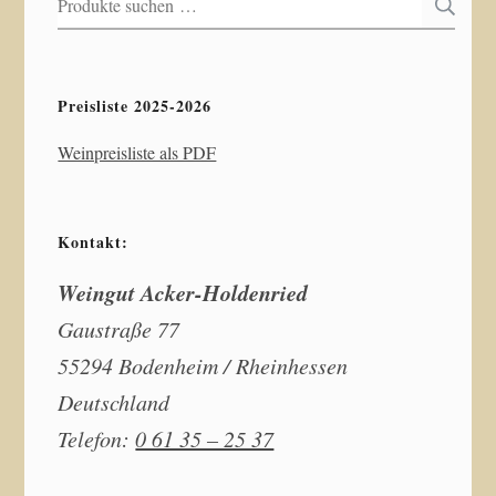
Suchen
S
nach:
Preisliste 2025-2026
Weinpreisliste als PDF
Kontakt:
Weingut Acker-Holdenried
Gaustraße 77
55294 Bodenheim / Rheinhessen
Deutschland
Telefon:
0 61 35 – 25 37