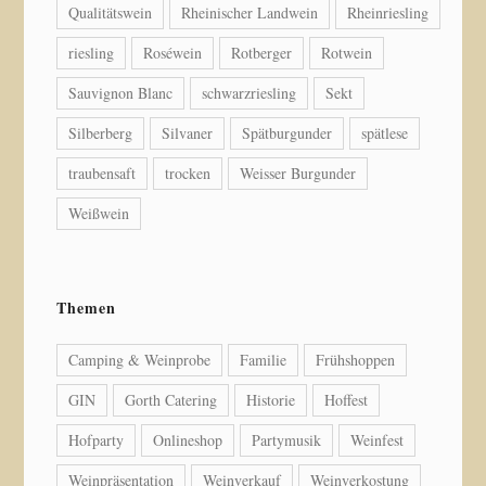
Qualitätswein
Rheinischer Landwein
Rheinriesling
riesling
Roséwein
Rotberger
Rotwein
Sauvignon Blanc
schwarzriesling
Sekt
Silberberg
Silvaner
Spätburgunder
spätlese
traubensaft
trocken
Weisser Burgunder
Weißwein
Themen
Camping & Weinprobe
Familie
Frühshoppen
GIN
Gorth Catering
Historie
Hoffest
Hofparty
Onlineshop
Partymusik
Weinfest
Weinpräsentation
Weinverkauf
Weinverkostung