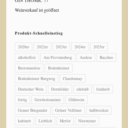
GIN THOMIC 77
Weinverkauf ist geöffnet
Produkt-Schnelleinstieg
2020er
2022er
2023er
2024er
2025er
alkoholfrei
Am Provinusberg
Auslese
Bacchus
Beerenauslese
Bodenheimer
Bodenheimer Burgweg
Chardonnay
Deutscher Wein
Dornfelder
edelsüß
feinherb
fertig
Gewürztraminer
Glühwein
Grauer Burgunder
Grüner Veltliner
halbtrocken
kabinett
Lieblich
Merlot
Niersteiner