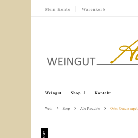
Mein Konto
Warenkorb
Weingut Acker-Holdenried
Bodenheim RHEINHESSEN
Weingut
Shop
Kontakt
Wein
Shop
Alle Produkte
Oster-Genussangebo