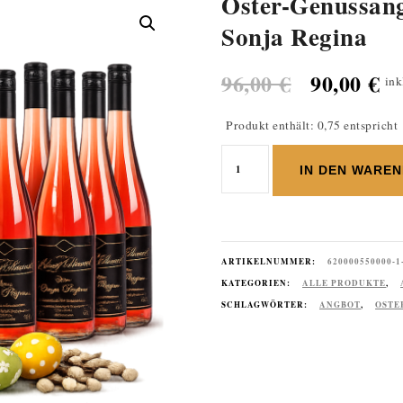
Oster-Genussang
Sonja Regina
Ursprüng
Ak
96,00
€
90,00
€
ink
Preis
Pr
Produkt enthält: 0,75 entspricht
war:
ist
Oster-
IN DEN WARE
Genussangebot:
96,00 €
90
12er-
Paket
Secco
Sonja
ARTIKELNUMMER:
620000550000-1
Regina
KATEGORIEN:
ALLE PRODUKTE
,
Menge
SCHLAGWÖRTER:
ANGBOT
,
OSTE