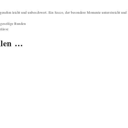
angenehm leicht und unbeschwert. Ein Secco, der besondere Momente unterstreicht und
r gesellige Runden
nlässe
llen …