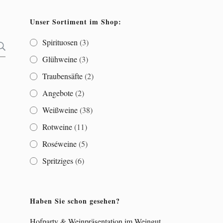
Unser Sortiment im Shop:
Spirituosen
(3)
SUCHEN
Glühweine
(3)
Traubensäfte
(2)
Angebote
(2)
Weißweine
(38)
Rotweine
(11)
Roséweine
(5)
Spritziges
(6)
Haben Sie schon gesehen?
Hofparty & Weinpräsentation im Weingut