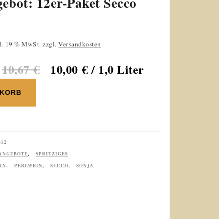
ebot: 12er-Paket Secco
licher
tueller
l. 19 % MwSt.
zzgl.
Versandkosten
eis
10,67
€
10,00
€
/ 1,0 Liter
:
NKORB
,00 €.
-12
ANGEBOTE
,
SPRITZIGES
RN
,
PERLWEIN
,
SECCO
,
SONJA