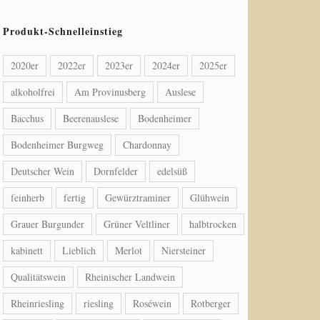
Produkt-Schnelleinstieg
2020er
2022er
2023er
2024er
2025er
alkoholfrei
Am Provinusberg
Auslese
Bacchus
Beerenauslese
Bodenheimer
Bodenheimer Burgweg
Chardonnay
Deutscher Wein
Dornfelder
edelsüß
feinherb
fertig
Gewürztraminer
Glühwein
Grauer Burgunder
Grüner Veltliner
halbtrocken
kabinett
Lieblich
Merlot
Niersteiner
Qualitätswein
Rheinischer Landwein
Rheinriesling
riesling
Roséwein
Rotberger