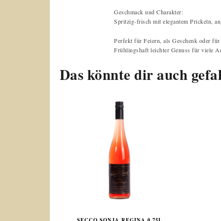
Geschmack und Charakter:
Spritzig-frisch mit elegantem Prickeln, 
Perfekt für Feiern, als Geschenk oder fü
Frühlingshaft leichter Genuss für viele A
Das könnte dir auch gefa
SECCO SONJA REGINA 0.75L