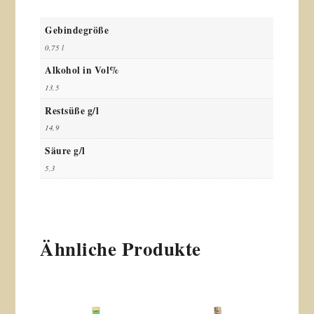
Gebindegröße
0,75 l
Alkohol in Vol%
13,5
Restsüße g/l
14,9
Säure g/l
5,3
Ähnliche Produkte