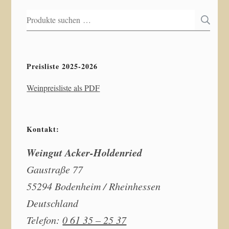
Suchen
S
nach:
Preisliste 2025-2026
Weinpreisliste als PDF
Kontakt:
Weingut Acker-Holdenried
Gaustraße 77
55294 Bodenheim / Rheinhessen
Deutschland
Telefon:
0 61 35 – 25 37