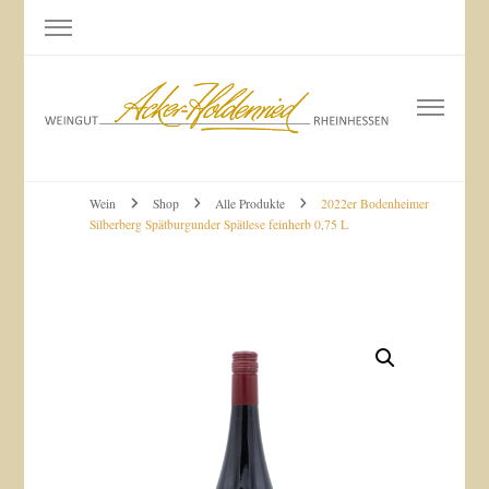
Weingut Acker-Holdenried
Bodenheim RHEINHESSEN
Wein
Shop
Alle Produkte
2022er Bodenheimer
Silberberg Spätburgunder Spätlese feinherb 0,75 L