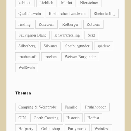
kabinett
Lieblich
Merlot
Niersteiner
Qualitätswein
Rheinischer Landwein
Rheinriesling
riesling
Roséwein
Rotberger
Rotwein
Sauvignon Blanc
schwarzriesling
Sekt
Silberberg
Silvaner
Spätburgunder
spätlese
traubensaft
trocken
Weisser Burgunder
Weißwein
Themen
Camping & Weinprobe
Familie
Frühshoppen
GIN
Gorth Catering
Historie
Hoffest
Hofparty
Onlineshop
Partymusik
Weinfest