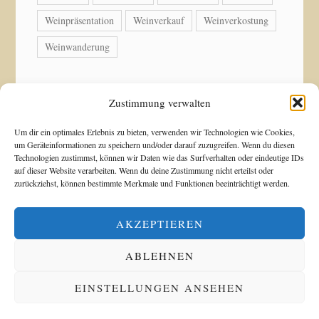
Weinpräsentation
Weinverkauf
Weinverkostung
Weinwanderung
Zustimmung verwalten
© Copyright 2026 Weingut Acker-Holdenried. Alle
Um dir ein optimales Erlebnis zu bieten, verwenden wir Technologien wie Cookies,
um Geräteinformationen zu speichern und/oder darauf zuzugreifen. Wenn du diesen
Rechte vorbehalten.
Technologien zustimmst, können wir Daten wie das Surfverhalten oder eindeutige IDs
auf dieser Website verarbeiten. Wenn du deine Zustimmung nicht erteilst oder
zurückziehst, können bestimmte Merkmale und Funktionen beeinträchtigt werden.
Blossom Shop | Entwickelt von
Blossom Themes
.
Präsentiert von
WordPress
.
Datenschutzerklärung
AKZEPTIEREN
ABLEHNEN
Alle Preise inkl. der gesetzlichen MwSt.
EINSTELLUNGEN ANSEHEN
VERTRAG WIDERRUFEN