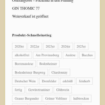
Osterangebot – Prickelnd in den Frühling
GIN THOMIC 77
Weinverkauf ist geöffnet
Produkt-Schnelleinstieg
2020er
2022er
2023er
2024er
2025er
alkoholfrei
Am Provinusberg
Auslese
Bacchus
Beerenauslese
Bodenheimer
Bodenheimer Burgweg
Chardonnay
Deutscher Wein
Dornfelder
edelsüß
feinherb
fertig
Gewürztraminer
Glühwein
Grauer Burgunder
Grüner Veltliner
halbtrocken